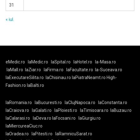
31
« iul.
eMedic.ro
laMedic.ro
laSpital.ro
laHotel.ro
la-Masa.ro
laMall.ro
laZiar.ro
laFirma.ro
laFacultate.ro
la-Suceava.ro
laExecutareSilita.ro
laChisinau.ro
laPiatraNeamt.ro
High-
Fashion.ro
laBalti.ro
laRomania.ro
laBucuresti.ro
laClujNapoca.ro
laConstanta.ro
laCraiova.ro
laGalati.ro
laPloiesti.ro
laTimisoara.ro
laBuzau.ro
laCalarasi.ro
laDeva.ro
laFocsani.ro
laGiurgiu.ro
laMiercureaCiuc.ro
laOradea.ro
laPitesti.ro
laRamnicuSarat.ro