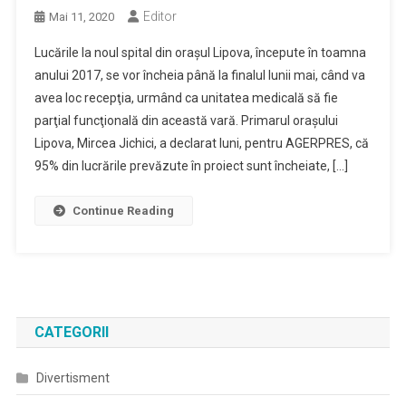
Editor
Mai 11, 2020
Lucările la noul spital din oraşul Lipova, începute în toamna
anului 2017, se vor încheia până la finalul lunii mai, când va
avea loc recepţia, urmând ca unitatea medicală să fie
parţial funcţională din această vară. Primarul oraşului
Lipova, Mircea Jichici, a declarat luni, pentru AGERPRES, că
95% din lucrările prevăzute în proiect sunt încheiate, […]
Continue Reading
CATEGORII
Divertisment