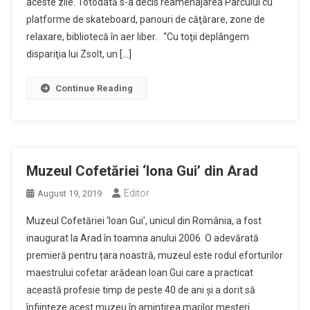
aceste zile. Totodată s-a decis reamenajarea Parcului cu
platforme de skateboard, panouri de căţărare, zone de
relaxare, bibliotecă în aer liber. “Cu toţii deplângem
dispariţia lui Zsolt, un […]
Continue Reading
Muzeul Cofetăriei ‘Iona Gui’ din Arad
Editor
August 19, 2019
Muzeul Cofetăriei ‘Ioan Gui’, unicul din România, a fost
inaugurat la Arad în toamna anului 2006. O adevărată
premieră pentru țara noastră, muzeul este rodul eforturilor
maestrului cofetar arădean Ioan Gui care a practicat
această profesie timp de peste 40 de ani și a dorit să
înființeze acest muzeu în amintirea marilor meșteri