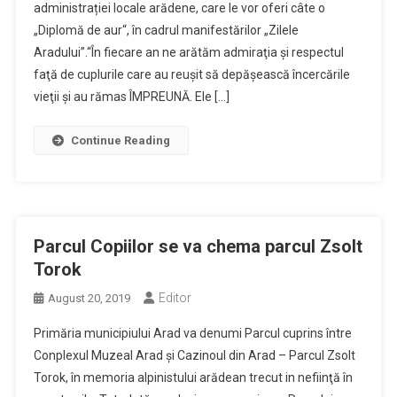
administrației locale arădene, care le vor oferi câte o
„Diplomă de aur“, în cadrul manifestărilor „Zilele
Aradului”.“În fiecare an ne arătăm admiraţia şi respectul
faţă de cuplurile care au reuşit să depăşească încercările
vieţii şi au rămas ÎMPREUNĂ. Ele […]
Continue Reading
Parcul Copiilor se va chema parcul Zsolt
Torok
Editor
August 20, 2019
Primăria municipiului Arad va denumi Parcul cuprins între
Conplexul Muzeal Arad şi Cazinoul din Arad – Parcul Zsolt
Torok, în memoria alpinistului arădean trecut in nefiinţă în