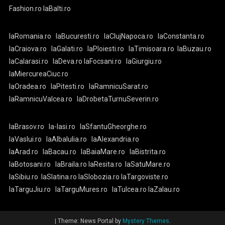
Fashion.ro
laBalti.ro
laRomania.ro
laBucuresti.ro
laClujNapoca.ro
laConstanta.ro
laCraiova.ro
laGalati.ro
laPloiesti.ro
laTimisoara.ro
laBuzau.ro
laCalarasi.ro
laDeva.ro
laFocsani.ro
laGiurgiu.ro
laMiercureaCiuc.ro
laOradea.ro
laPitesti.ro
laRamnicuSarat.ro
laRamnicuValcea.ro
laDrobetaTurnuSeverin.ro
laBrasov.ro
la-Iasi.ro
laSfantuGheorghe.ro
laVaslui.ro
laAlbaIulia.ro
laAlexandria.ro
laArad.ro
laBacau.ro
laBaiaMare.ro
laBistrita.ro
laBotosani.ro
laBraila.ro
laResita.ro
laSatuMare.ro
laSibiu.ro
laSlatina.ro
laSlobozia.ro
laTargoviste.ro
laTarguJiu.ro
laTarguMures.ro
laTulcea.ro
laZalau.ro
|
Theme: News Portal by
Mystery Themes
.