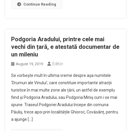
Continue Reading
Podgoria Aradului, printre cele mai
vechi din țară, e atestată documentar de
un mileniu
Editor
August 19, 2019
Se vorbește mult în ultima vreme despre așa numitele
‘Drumuri ale Vinului’, care constituie importante atracții
turistice în mai multe zone ale țării, un astfel de exemplu
fiind și Podgoria Aradului, sau Podgoria Miniș cum i se mai
spune. Traseul Podgoriei Aradului începe din comuna
Păuliș, trece apoi prin localitățile Ghioroc, Covăsânț, pentru
a ajunge […]