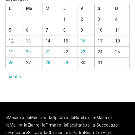
L
Ma
Mi
J
V
S
D
1
2
3
4
5
6
7
8
9
10
11
12
13
14
15
16
17
18
19
20
21
22
23
24
25
26
27
28
29
30
31
sept. »
eMedic.ro
laMedic.ro
laSpital.ro
laHotel.ro
la-Masa.ro
laMall.ro
laZiar.ro
laFirma.ro
laFacultate.ro
la-Suceava.ro
laExecutareSilita.ro
laChisinau.ro
laPiatraNeamt.ro
High-