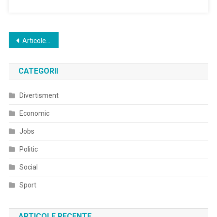
Navigare
Articole mai vechi
în
CATEGORII
articole
Divertisment
Economic
Jobs
Politic
Social
Sport
ARTICOLE RECENTE