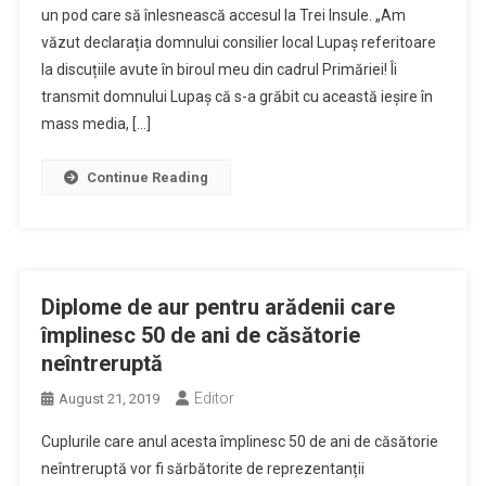
un pod care să înlesnească accesul la Trei Insule. „Am
văzut declarația domnului consilier local Lupaș referitoare
la discuțiile avute în biroul meu din cadrul Primăriei! Îi
transmit domnului Lupaș că s-a grăbit cu această ieșire în
mass media, […]
Continue Reading
Diplome de aur pentru arădenii care
împlinesc 50 de ani de căsătorie
neîntreruptă
Editor
August 21, 2019
Cuplurile care anul acesta împlinesc 50 de ani de căsătorie
neîntreruptă vor fi sărbătorite de reprezentanții