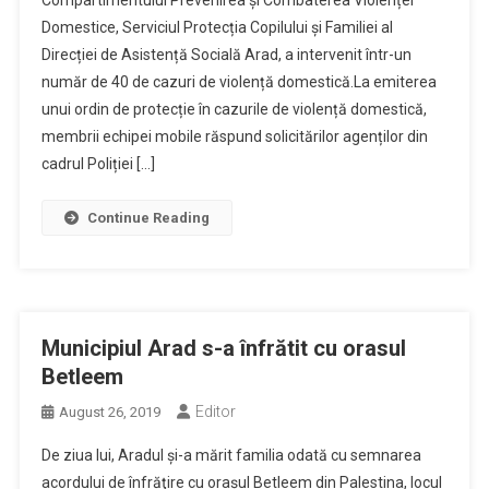
Compartimentului Prevenirea și Combaterea Violenței
Domestice, Serviciul Protecția Copilului și Familiei al
Direcției de Asistență Socială Arad, a intervenit într-un
număr de 40 de cazuri de violență domestică.La emiterea
unui ordin de protecție în cazurile de violență domestică,
membrii echipei mobile răspund solicitărilor agenților din
cadrul Poliției […]
Continue Reading
Municipiul Arad s-a înfrătit cu orasul
Betleem
Editor
August 26, 2019
De ziua lui, Aradul şi-a mărit familia odată cu semnarea
acordului de înfrăţire cu oraşul Betleem din Palestina, locul