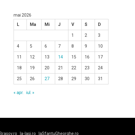
mai 2026
L
Ma
Mi
J
V
S
D
1
2
3
4
5
6
7
8
9
10
11
12
13
14
15
16
17
18
19
20
21
22
23
24
25
26
27
28
29
30
31
« apr.
iul. »
Brasov.ro
la-Iasi.ro
laSfantuGheorghe.ro