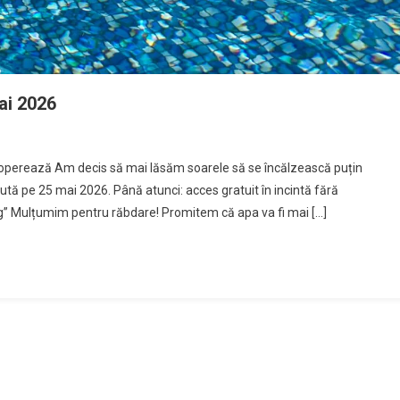
ai 2026
cooperează Am decis să mai lăsăm soarele să se încălzească puțin
tă pe 25 mai 2026. Până atunci: acces gratuit în incintă fără
g” Mulțumim pentru răbdare! Promitem că apa va fi mai […]