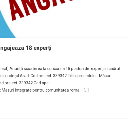
ngajeaza 18 experți
oiect) Anunță scoaterea la concurs a 18 posturi de experți în cadrul
in județul Arad, Cod proiect: 339342 Titlul proiectului: Măsuri
od proiect: 339342 Cod apel:
ăsuri integrate pentru comunitatea romă – […]