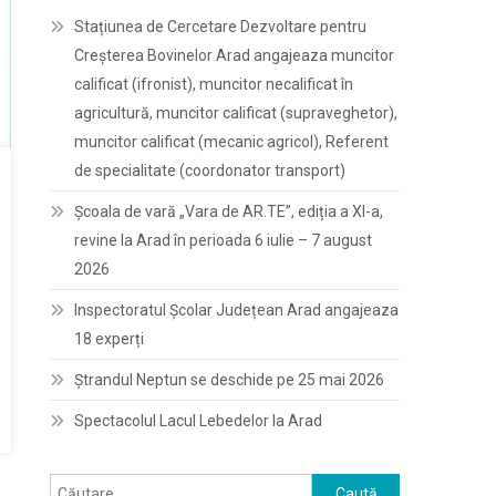
Stațiunea de Cercetare Dezvoltare pentru
Creșterea Bovinelor Arad angajeaza muncitor
calificat (ifronist), muncitor necalificat în
agricultură, muncitor calificat (supraveghetor),
muncitor calificat (mecanic agricol), Referent
de specialitate (coordonator transport)
Școala de vară „Vara de AR.TE”, ediția a XI-a,
revine la Arad în perioada 6 iulie – 7 august
2026
Inspectoratul Școlar Județean Arad angajeaza
18 experți
Ștrandul Neptun se deschide pe 25 mai 2026
Spectacolul Lacul Lebedelor la Arad
Caută