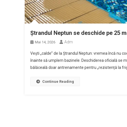
Ștrandul Neptun se deschide pe 25 m
Adm
Mai 14, 2026
Vești „calde” de la Ștrandul Neptun: vremea încă nu 
înainte să umplem bazinele. Deschiderea oficială se mu
bălăceală doar antrenamente pentru „rezistență la fri
Continue Reading