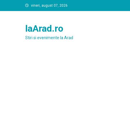
Skip
vineri, august 07, 2026
to
content
laArad.ro
Stiri si evenimente la Arad