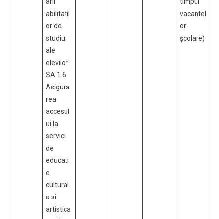
arii
timpul
abilitatil
vacantel
or de
or
studiu
școlare)
ale
elevilor
SA 1.6
Asigura
rea
accesul
ui la
servicii
de
educati
e
cultural
a si
artistica