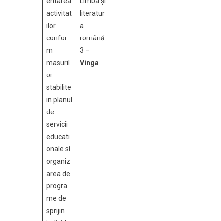
entarea
Limba și
activitat
literatur
ilor
a
confor
română
m
3 –
masuril
Vinga
or
stabilite
in planul
de
servicii
educati
onale si
organiz
area de
progra
me de
sprijin