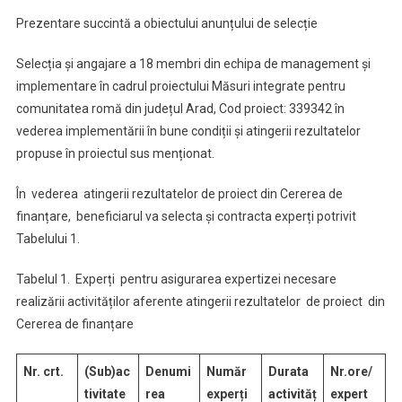
Prezentare succintă a obiectului anunțului de selecție
Selecția și angajare a 18 membri din echipa de management și
implementare în cadrul proiectului Măsuri integrate pentru
comunitatea romă din județul Arad, Cod proiect: 339342 în
vederea implementării în bune condiții și atingerii rezultatelor
propuse în proiectul sus menționat.
În vederea atingerii rezultatelor de proiect din Cererea de
finanțare, beneficiarul va selecta și contracta experți potrivit
Tabelului 1.
Tabelul 1. Experți pentru asigurarea expertizei necesare
realizării activităților aferente atingerii rezultatelor de proiect din
Cererea de finanțare
Nr.
crt.
(Sub)ac
Denumi
Număr
Durata
Nr.ore/
tivitate
rea
experți
activităț
expert