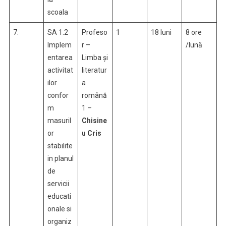
scoala
7.
SA 1.2
Profeso
1
18 luni
8 ore
Implem
r –
/lună
entarea
Limba și
activitat
literatur
ilor
a
confor
română
m
1 –
masuril
Chisine
or
u Cris
stabilite
in planul
de
servicii
educati
onale si
organiz