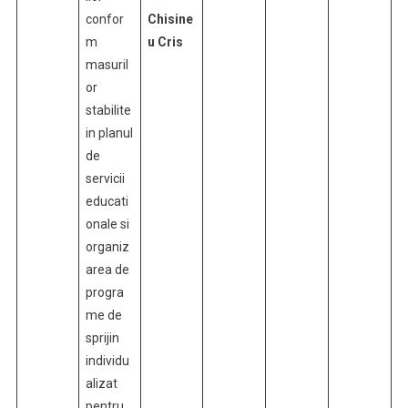
confor
Chisine
m
u Cris
masuril
or
stabilite
in planul
de
servicii
educati
onale si
organiz
area de
progra
me de
sprijin
individu
alizat
pentru