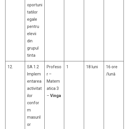
oportuni
tatilor
egale
pentru
elevii
din
grupul
tinta
12.
SA 1.2
Profeso
1
18 luni
16 ore
Implem
r –
/lună
entarea
Matem
activitat
atica 3
ilor
–
Vinga
confor
m
masuril
or