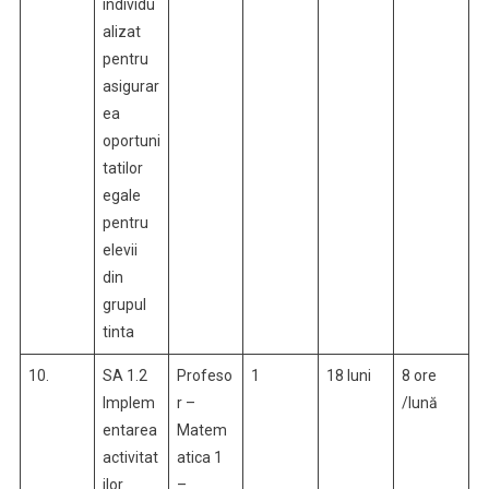
individu
alizat
pentru
asigurar
ea
oportuni
tatilor
egale
pentru
elevii
din
grupul
tinta
10.
SA 1.2
Profeso
1
18 luni
8 ore
Implem
r –
/lună
entarea
Matem
activitat
atica 1
ilor
–