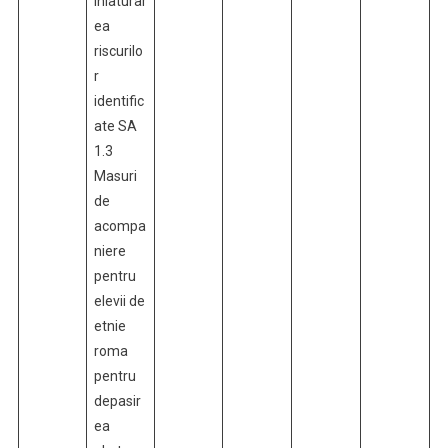
inlaturar
ea
riscurilo
r
identific
ate SA
1.3
Masuri
de
acompa
niere
pentru
elevii de
etnie
roma
pentru
depasir
ea