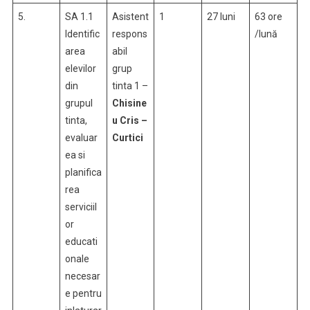
5.
SA 1.1
Asistent
1
27 luni
63 ore
Identific
respons
/lună
area
abil
elevilor
grup
din
tinta 1 –
grupul
Chisine
tinta,
u Cris –
evaluar
Curtici
ea si
planifica
rea
serviciil
or
educati
onale
necesar
e pentru