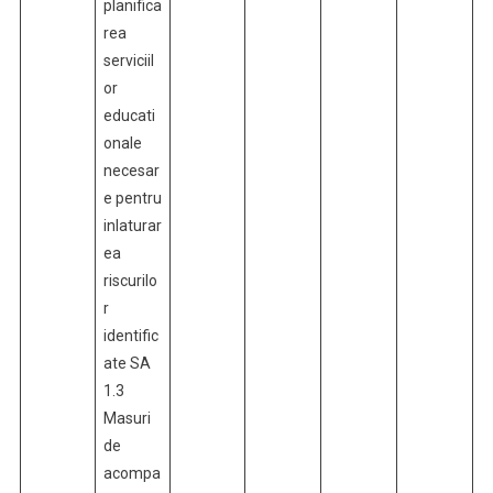
planifica
rea
serviciil
or
educati
onale
necesar
e pentru
inlaturar
ea
riscurilo
r
identific
ate SA
1.3
Masuri
de
acompa