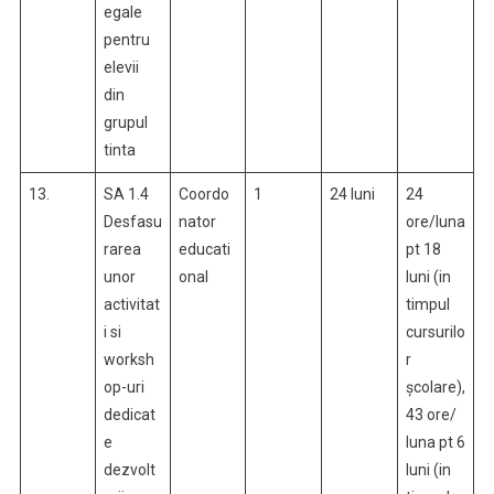
egale
pentru
elevii
din
grupul
tinta
13.
SA 1.4
Coordo
1
24 luni
24
Desfasu
nator
ore/luna
rarea
educati
pt 18
unor
onal
luni (in
activitat
timpul
i si
cursurilo
worksh
r
op-uri
școlare),
dedicat
43 ore/
e
luna pt 6
dezvolt
luni (in