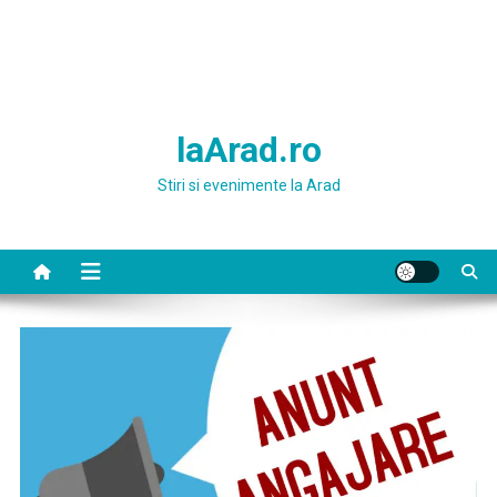
laArad.ro
Stiri si evenimente la Arad