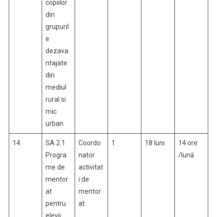
copiilor
din
grupuril
e
dezava
ntajate
din
mediul
rural si
mic
urban
14.
SA 2.1
Coordo
1
18 luni
14 ore
Progra
nator
/lună
me de
activitat
mentor
i de
at
mentor
pentru
at
elevii