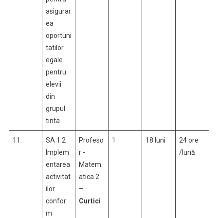
asigurar
ea
oportuni
tatilor
egale
pentru
elevii
din
grupul
tinta
11.
SA 1.2
Profeso
1
18 luni
24 ore
Implem
r -
/lună
entarea
Matem
activitat
atica 2
ilor
–
confor
Curtici
m