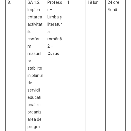
8.
SA 1.2
Profeso
1
18 luni
24 ore
Implem
r –
/lună
entarea
Limba și
activitat
literatur
ilor
a
confor
română
m
2 –
masuril
Curtici
or
stabilite
in planul
de
servicii
educati
onale si
organiz
area de
progra