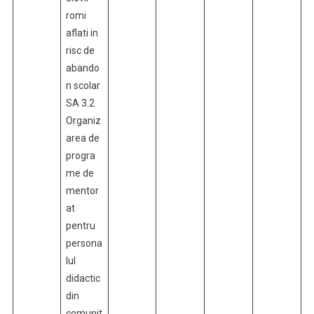
romi
aflati in
risc de
abando
n scolar
SA 3.2
Organiz
area de
progra
me de
mentor
at
pentru
persona
lul
didactic
din
comunit