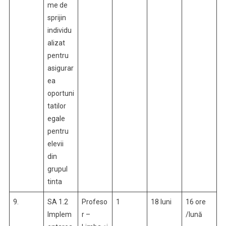
me de
sprijin
individu
alizat
pentru
asigurar
ea
oportuni
tatilor
egale
pentru
elevii
din
grupul
tinta
9.
SA 1.2
Profeso
1
18 luni
16 ore
Implem
r –
/lună