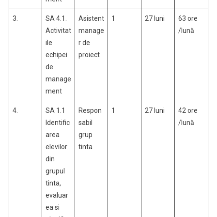
3.
SA 4.1.
Asistent
1
27 luni
63 ore
Activitat
manage
/lună
ile
r de
echipei
proiect
de
manage
ment
4.
SA 1.1
Respon
1
27 luni
42 ore
Identific
sabil
/lună
area
grup
elevilor
tinta
din
grupul
tinta,
evaluar
ea si