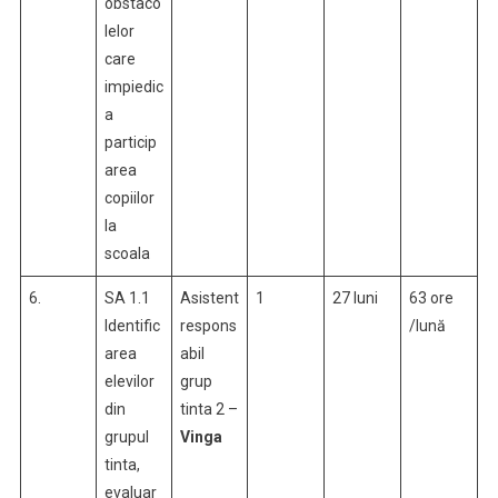
obstaco
lelor
care
impiedic
a
particip
area
copiilor
la
scoala
6.
SA 1.1
Asistent
1
27 luni
63 ore
Identific
respons
/lună
area
abil
elevilor
grup
din
tinta 2 –
grupul
Vinga
tinta,
evaluar