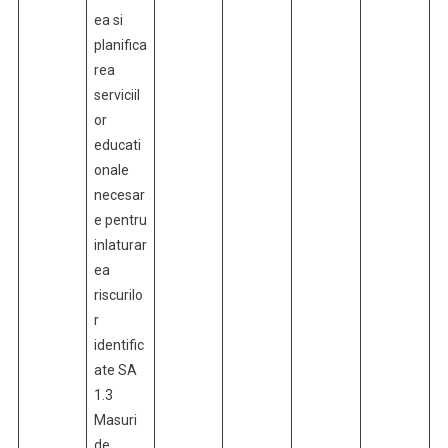
ea si
planifica
rea
serviciil
or
educati
onale
necesar
e pentru
inlaturar
ea
riscurilo
r
identific
ate SA
1.3
Masuri
de