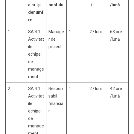
a nr. și
postulu
ii
/lună
denumi
i
re
1.
SA 4.1
Manage
1
27 luni
63 ore
Activitat
r de
/lună
ile
proiect
echipei
de
manage
ment
2.
SA 4.1.
Respon
1
27 luni
42 ore
Activitat
sabil
/lună
ile
financia
echipei
r
de
manage
ment