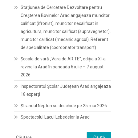
Stațiunea de Cercetare Dezvoltare pentru
Creșterea Bovinelor Arad angajeaza muncitor
calificat (ifronist), muncitor necalificat în
agricultură, muncitor calificat (supraveghetor),
muncitor calificat (mecanic agricol), Referent
de specialitate (coordonator transport)
Școala de vară „Vara de AR.TE”, ediția a XI-a,
revine la Arad în perioada 6 iulie – 7 august
2026
Inspectoratul Școlar Județean Arad angajeaza
18 experți
Ștrandul Neptun se deschide pe 25 mai 2026
Spectacolul Lacul Lebedelor la Arad
Caută