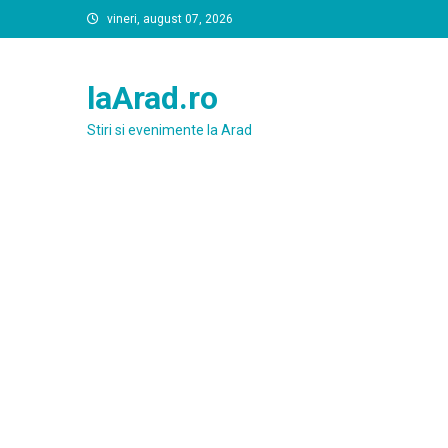
Skip
vineri, august 07, 2026
to
content
laArad.ro
Stiri si evenimente la Arad