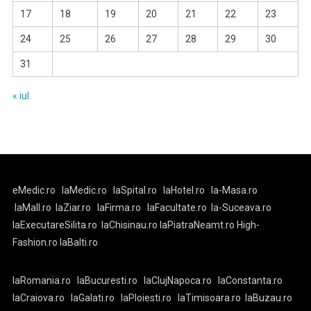
17
18
19
20
21
22
23
24
25
26
27
28
29
30
31
« iul.
eMedic.ro
laMedic.ro
laSpital.ro
laHotel.ro
la-Masa.ro
laMall.ro
laZiar.ro
laFirma.ro
laFacultate.ro
la-Suceava.ro
laExecutareSilita.ro
laChisinau.ro
laPiatraNeamt.ro
High-
Fashion.ro
laBalti.ro
laRomania.ro
laBucuresti.ro
laClujNapoca.ro
laConstanta.ro
laCraiova.ro
laGalati.ro
laPloiesti.ro
laTimisoara.ro
laBuzau.ro