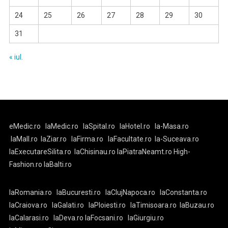
24
25
26
27
28
29
30
31
« iul.
eMedic.ro
laMedic.ro
laSpital.ro
laHotel.ro
la-Masa.ro
laMall.ro
laZiar.ro
laFirma.ro
laFacultate.ro
la-Suceava.ro
laExecutareSilita.ro
laChisinau.ro
laPiatraNeamt.ro
High-
Fashion.ro
laBalti.ro
laRomania.ro
laBucuresti.ro
laClujNapoca.ro
laConstanta.ro
laCraiova.ro
laGalati.ro
laPloiesti.ro
laTimisoara.ro
laBuzau.ro
laCalarasi.ro
laDeva.ro
laFocsani.ro
laGiurgiu.ro