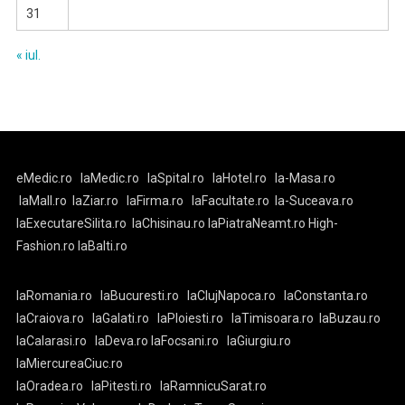
31
« iul.
eMedic.ro
laMedic.ro
laSpital.ro
laHotel.ro
la-Masa.ro
laMall.ro
laZiar.ro
laFirma.ro
laFacultate.ro
la-Suceava.ro
laExecutareSilita.ro
laChisinau.ro
laPiatraNeamt.ro
High-
Fashion.ro
laBalti.ro
laRomania.ro
laBucuresti.ro
laClujNapoca.ro
laConstanta.ro
laCraiova.ro
laGalati.ro
laPloiesti.ro
laTimisoara.ro
laBuzau.ro
laCalarasi.ro
laDeva.ro
laFocsani.ro
laGiurgiu.ro
laMiercureaCiuc.ro
laOradea.ro
laPitesti.ro
laRamnicuSarat.ro