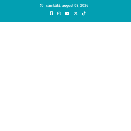
Skip
sâmbătă, august 08, 2026
to
content