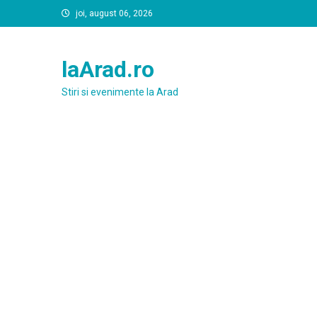
Skip
joi, august 06, 2026
to
content
laArad.ro
Stiri si evenimente la Arad