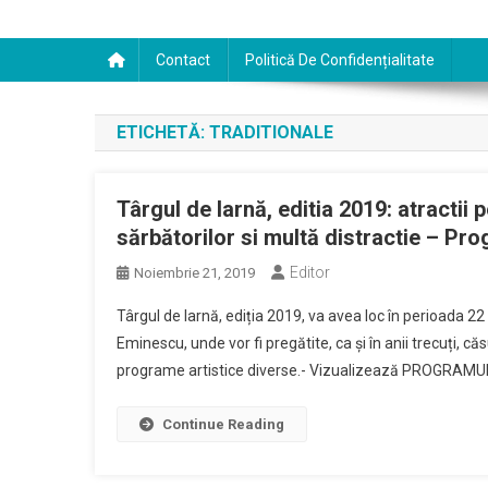
Contact
Politică De Confidențialitate
ETICHETĂ:
TRADITIONALE
Târgul de Iarnă, editia 2019: atractii 
sărbătorilor si multă distractie – Pr
Editor
Noiembrie 21, 2019
Târgul de Iarnă, ediția 2019, va avea loc în perioada 22
Eminescu, unde vor fi pregătite, ca și în anii trecuți, c
programe artistice diverse.- Vizualizează PROGRAMUL- 
Continue Reading