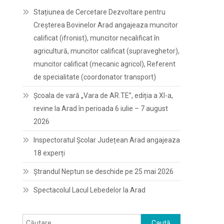
Stațiunea de Cercetare Dezvoltare pentru
Creșterea Bovinelor Arad angajeaza muncitor
calificat (ifronist), muncitor necalificat în
agricultură, muncitor calificat (supraveghetor),
muncitor calificat (mecanic agricol), Referent
de specialitate (coordonator transport)
Școala de vară „Vara de AR.TE”, ediția a XI-a,
revine la Arad în perioada 6 iulie – 7 august
2026
Inspectoratul Școlar Județean Arad angajeaza
18 experți
Ștrandul Neptun se deschide pe 25 mai 2026
Spectacolul Lacul Lebedelor la Arad
Caută