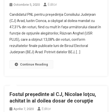
Editor
Octombrie 5, 2020
Candidatul PNL pentru preşedinţia Consiliului Judeţean
(CJ) Arad, Iustin Cionca, a câştigat al doilea mandat cu
47,31% din voturi, fiind cu mult în faţa următorului clasat în
funcţie de opţiunile alegătorilor, Răzvan Anghel (USR
PLUS), care a obţinut 13,08% din voturi, conform
rezultatelor finale publicate luni de Biroul Electoral
Judeţean (BEJ) Arad. Potrivit datelor BEJ, […]
Continue Reading
Fostul preşedinte al CJ, Nicolae Ioţcu,
achitat în al doilea dosar de corupţie
Editor
Aprilie 7, 2020