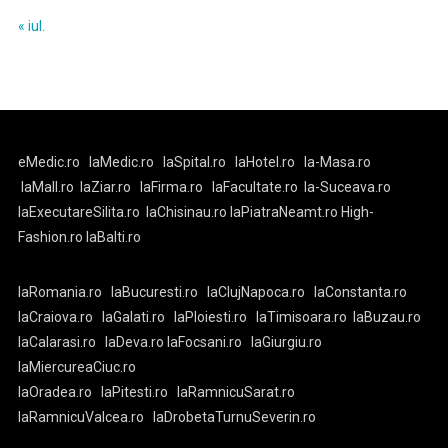
« iul.
eMedic.ro
laMedic.ro
laSpital.ro
laHotel.ro
la-Masa.ro
laMall.ro
laZiar.ro
laFirma.ro
laFacultate.ro
la-Suceava.ro
laExecutareSilita.ro
laChisinau.ro
laPiatraNeamt.ro
High-
Fashion.ro
laBalti.ro
laRomania.ro
laBucuresti.ro
laClujNapoca.ro
laConstanta.ro
laCraiova.ro
laGalati.ro
laPloiesti.ro
laTimisoara.ro
laBuzau.ro
laCalarasi.ro
laDeva.ro
laFocsani.ro
laGiurgiu.ro
laMiercureaCiuc.ro
laOradea.ro
laPitesti.ro
laRamnicuSarat.ro
laRamnicuValcea.ro
laDrobetaTurnuSeverin.ro