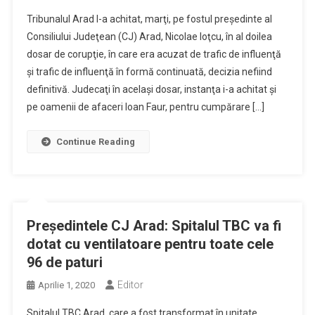
Tribunalul Arad l-a achitat, marţi, pe fostul preşedinte al
Consiliului Judeţean (CJ) Arad, Nicolae Ioţcu, în al doilea
dosar de corupţie, în care era acuzat de trafic de influenţă
şi trafic de influenţă în formă continuată, decizia nefiind
definitivă. Judecaţi în acelaşi dosar, instanţa i-a achitat şi
pe oamenii de afaceri Ioan Faur, pentru cumpărare […]
Continue Reading
Preşedintele CJ Arad: Spitalul TBC va fi
dotat cu ventilatoare pentru toate cele
96 de paturi
Editor
Aprilie 1, 2020
Spitalul TBC Arad, care a fost transformat în unitate