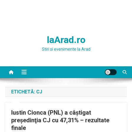
laArad.ro
Stiri si evenimente la Arad
ETICHETĂ:
CJ
Iustin Cionca (PNL) a câştigat
preşedinţia CJ cu 47,31% – rezultate
finale