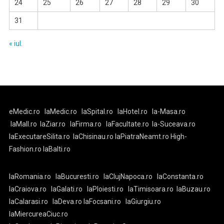
24
25
26
27
28
29
30
31
« iul.
eMedic.ro
laMedic.ro
laSpital.ro
laHotel.ro
la-Masa.ro
laMall.ro
laZiar.ro
laFirma.ro
laFacultate.ro
la-Suceava.ro
laExecutareSilita.ro
laChisinau.ro
laPiatraNeamt.ro
High-
Fashion.ro
laBalti.ro
laRomania.ro
laBucuresti.ro
laClujNapoca.ro
laConstanta.ro
laCraiova.ro
laGalati.ro
laPloiesti.ro
laTimisoara.ro
laBuzau.ro
laCalarasi.ro
laDeva.ro
laFocsani.ro
laGiurgiu.ro
laMiercureaCiuc.ro