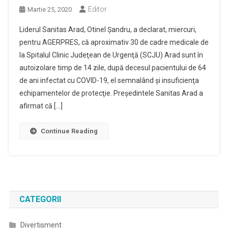
Editor
Martie 25, 2020
Liderul Sanitas Arad, Otinel Şandru, a declarat, miercuri,
pentru AGERPRES, că aproximativ 30 de cadre medicale de
la Spitalul Clinic Judeţean de Urgenţă (SCJU) Arad sunt în
autoizolare timp de 14 zile, după decesul pacientului de 64
de ani infectat cu COVID-19, el semnalând şi insuficienţa
echipamentelor de protecţie. Preşedintele Sanitas Arad a
afirmat că […]
Continue Reading
CATEGORII
Divertisment