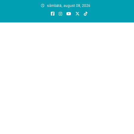
Skip
sâmbătă, august 08, 2026
to
content