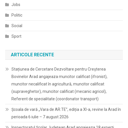
Jobs
Politic
Social
Sport
ARTICOLE RECENTE
Stațiunea de Cercetare Dezvoltare pentru Creșterea
Bovinelor Arad angajeaza muncitor calificat (ifronist),
muncitor necalificat în agricultură, muncitor calificat
(supraveghetor), muncitor calificat (mecanic agricol),
Referent de specialitate (coordonator transport)
Școala de vară „Vara de AR.TE”, ediția a XI-a, revine la Arad în
perioada 6 iulie – 7 august 2026
Inspectoratul Școlar Județean Arad angajeaza 18 experți