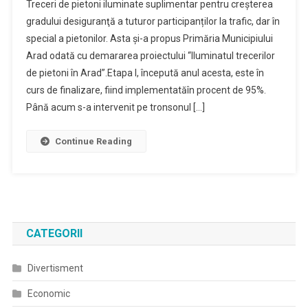
Treceri de pietoni iluminate suplimentar pentru creşterea
gradului desiguranţă a tuturor participanților la trafic, dar în
special a pietonilor. Asta și-a propus Primăria Municipiului
Arad odată cu demararea proiectului “Iluminatul trecerilor
de pietoni în Arad”.Etapa I, începută anul acesta, este în
curs de finalizare, fiind implementatăîn procent de 95%.
Până acum s-a intervenit pe tronsonul […]
Continue Reading
CATEGORII
Divertisment
Economic