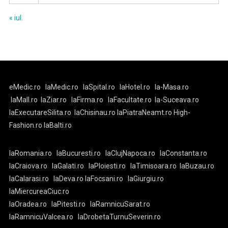
« iul.
eMedic.ro
laMedic.ro
laSpital.ro
laHotel.ro
la-Masa.ro
laMall.ro
laZiar.ro
laFirma.ro
laFacultate.ro
la-Suceava.ro
laExecutareSilita.ro
laChisinau.ro
laPiatraNeamt.ro
High-
Fashion.ro
laBalti.ro
laRomania.ro
laBucuresti.ro
laClujNapoca.ro
laConstanta.ro
laCraiova.ro
laGalati.ro
laPloiesti.ro
laTimisoara.ro
laBuzau.ro
laCalarasi.ro
laDeva.ro
laFocsani.ro
laGiurgiu.ro
laMiercureaCiuc.ro
laOradea.ro
laPitesti.ro
laRamnicuSarat.ro
laRamnicuValcea.ro
laDrobetaTurnuSeverin.ro