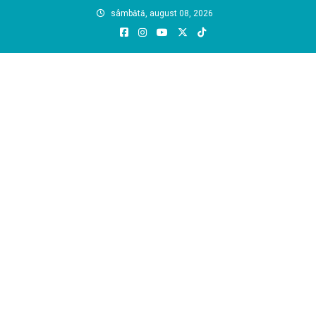
Skip
sâmbătă, august 08, 2026
to
content